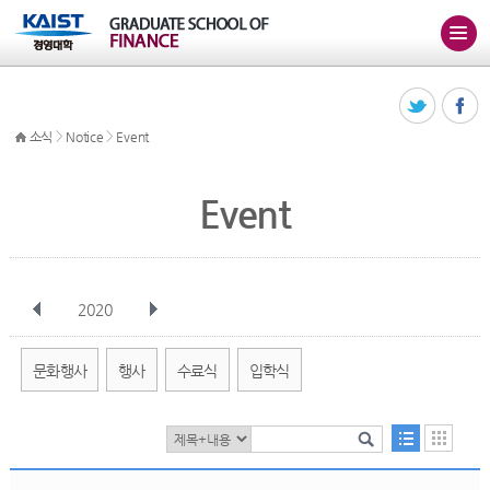
>
>
소식
Notice
Event
Event
2020
전체
1월
2월
3월
4월
5월
6월
7월
8월
9월
10월
문화행사
행사
수료식
입학식
11월
12월