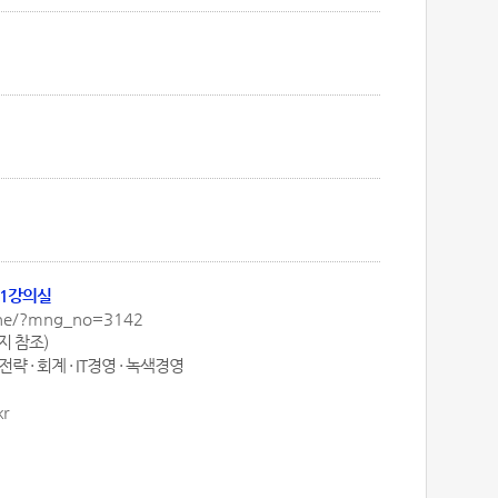
101강의실
nline/?mng_no=3142
이지 참조)
략 · 회계 · IT경영 · 녹색경영
kr