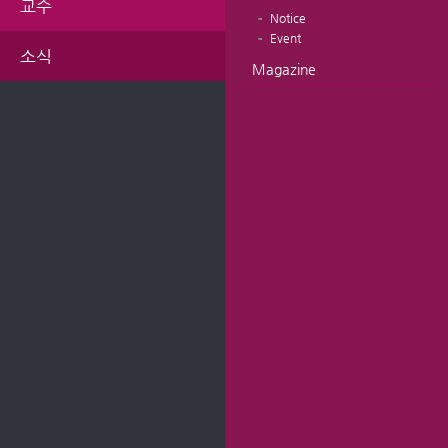
교수
Notice
Event
소식
Magazine