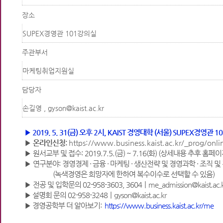
장소
SUPEX경영관 101강의실
주관부서
마케팅취업지원실
담당자
손길영 ,
gyson@kaist.ac.kr
▶
2019. 5. 31(금
)
오후
2
시
, KAIST 경영대학 (서울
) SUPEX경영관 
▶
온라인신청:
https://www.business.kaist.ac.kr/_prog/o
▶
원서교부 및 접수: 2019.7.5.(금) ~ 7.16(화) (상세내용 추후 홈페
▶
연구분야: 경영경제 · 금융 · 마케팅 · 생산전략 및 경영과학 · 조직 및 전
(
녹색경영은 희망자에 한하여 복수이수로 선택할 수 있음)
▶
전공 및 입학문의 02-958-3603, 3604ㅣ
me_admission@kaist.ac.
▶
설명회 문의 02-958-3248ㅣ
gyson@kaist.ac.kr
▶
경영공학부 더 알아보기
:
https://www.business.kaist.ac.kr/me