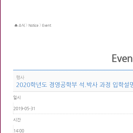
>
>
소식
Notice
Event
Even
행사
2020학년도 경영공학부 석.박사 과정 입학설명
일시
2019-05-31
시간
14:00