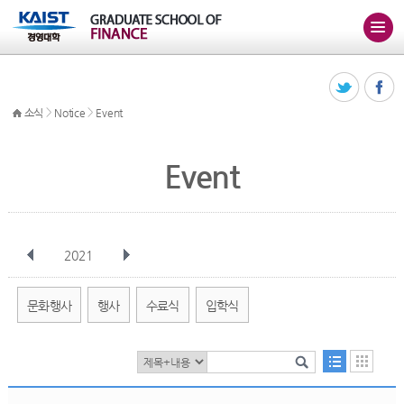
>
>
소식
Notice
Event
Event
2021
전체
1월
2월
3월
4월
5월
6월
7월
8월
9월
10월
문화행사
행사
수료식
입학식
11월
12월