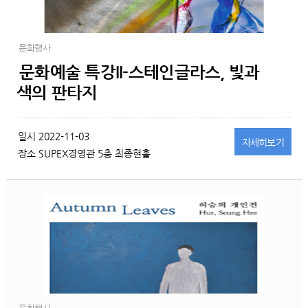
문화행사
문화예술 특강II-스테인글라스, 빛과
색의 판타지
일시
2022-11-03
자세히
보기
장소
SUPEX경영관 5층 최종현홀