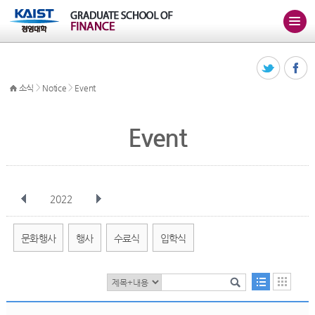
>
>
소식
Notice
Event
Event
2022
전체
1월
2월
3월
4월
5월
6월
7월
8월
9월
10월
문화행사
행사
수료식
입학식
11월
12월