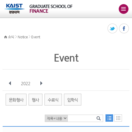
>
>
소식
Notice
Event
Event
2022
전체
1월
2월
3월
4월
5월
6월
7월
8월
9월
10월
문화행사
행사
수료식
입학식
11월
12월