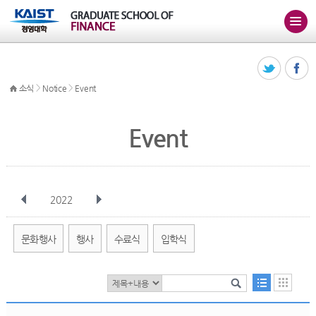
>
>
소식
Notice
Event
Event
2022
전체
1월
2월
3월
4월
5월
6월
7월
8월
9월
10월
문화행사
행사
수료식
입학식
11월
12월