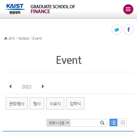
>
>
소식
Notice
Event
Event
2022
전체
1월
2월
3월
4월
5월
6월
7월
8월
9월
10월
문화행사
행사
수료식
입학식
11월
12월