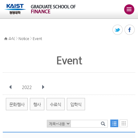
>
>
소식
Notice
Event
Event
2022
전체
1월
2월
3월
4월
5월
6월
7월
8월
9월
10월
문화행사
행사
수료식
입학식
11월
12월