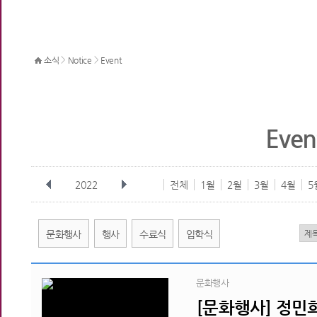
>
>
소식
Notice
Event
Even
2022
전체
1월
2월
3월
4월
5
문화행사
행사
수료식
입학식
문화행사
[문화행사] 정민희 