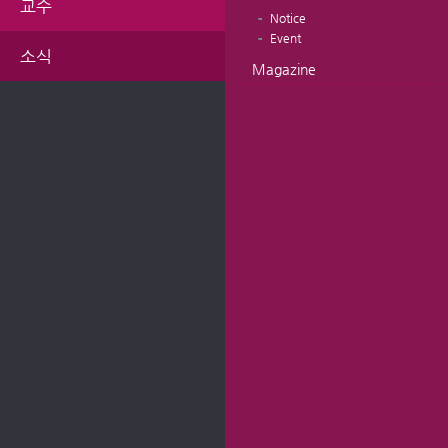
교수
Notice
Event
소식
Magazine