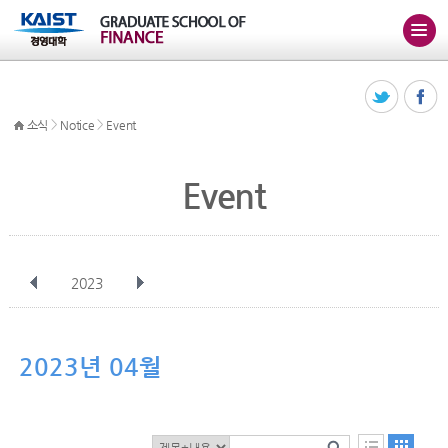
>
>
소식
Notice
Event
Event
2023
전체
1월
2월
3월
4월
5월
6월
7월
8월
9월
10월
2023년 04월
11월
12월