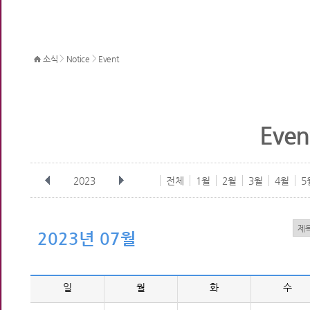
>
>
소식
Notice
Event
Even
2023
전체
1월
2월
3월
4월
5
2023년 07월
일
월
화
수