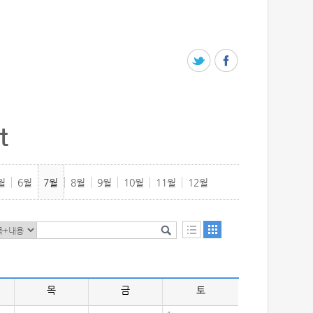
t
월
6월
7월
8월
9월
10월
11월
12월
목
금
토