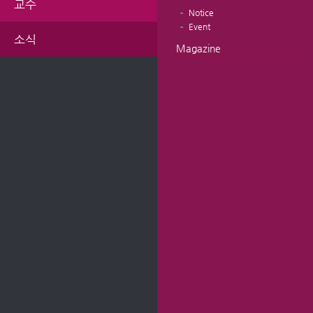
교수
Notice
Event
소식
Magazine