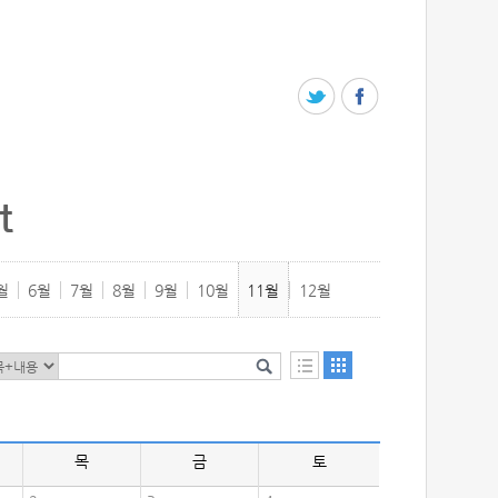
t
월
6월
7월
8월
9월
10월
11월
12월
목
금
토