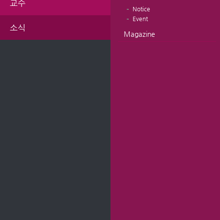
교수
Notice
Event
소식
Magazine