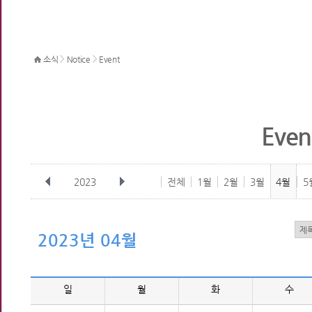
>
>
소식
Notice
Event
Even
2023
전체
1월
2월
3월
4월
5
2023년 04월
일
월
화
수