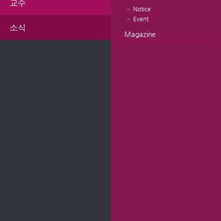
교수
Notice
Event
소식
Magazine