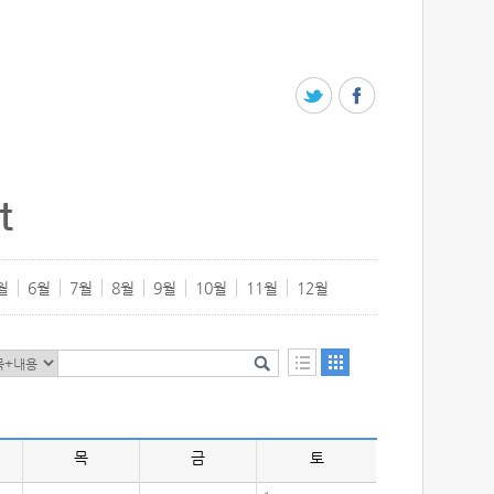
t
월
6월
7월
8월
9월
10월
11월
12월
목
금
토