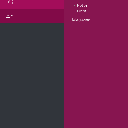
교수
Notice
Event
소식
Magazine