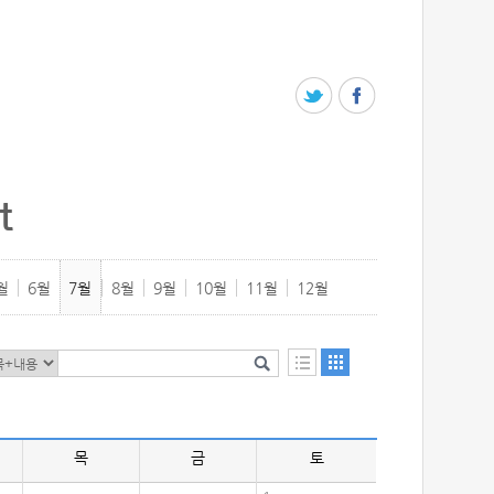
t
월
6월
7월
8월
9월
10월
11월
12월
목
금
토