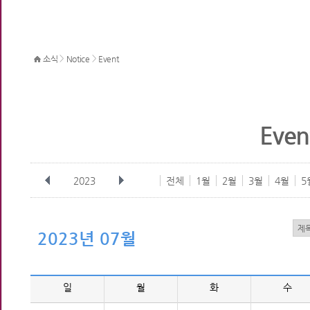
>
>
소식
Notice
Event
Even
2023
전체
1월
2월
3월
4월
5
2023년 07월
일
월
화
수