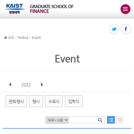
>
>
소식
Notice
Event
Event
2022
전체
1월
2월
3월
4월
5월
6월
7월
8월
9월
10월
문화행사
행사
수료식
입학식
11월
12월