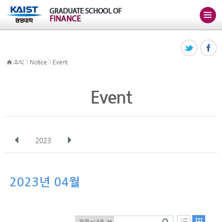
>
>
소식
Notice
Event
Event
2023
전체
1월
2월
3월
4월
5월
6월
7월
8월
9월
10월
2023년 04월
11월
12월