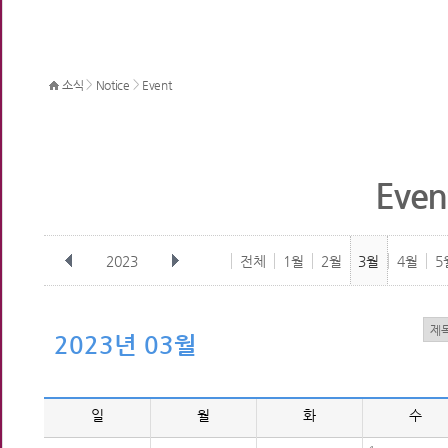
>
>
소식
Notice
Event
Even
2023
전체
1월
2월
3월
4월
5
2023년 03월
일
월
화
수