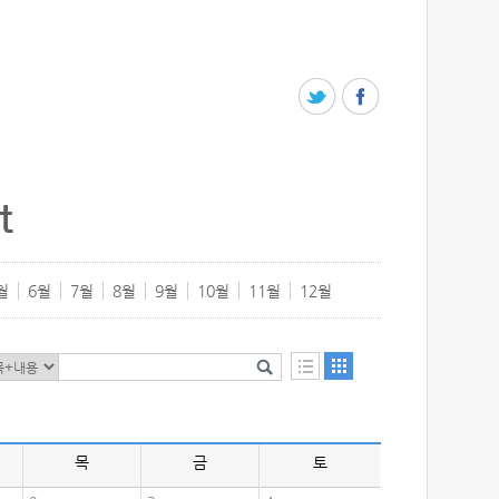
t
월
6월
7월
8월
9월
10월
11월
12월
목
금
토