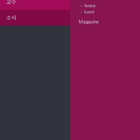
교수
Notice
Event
소식
Magazine