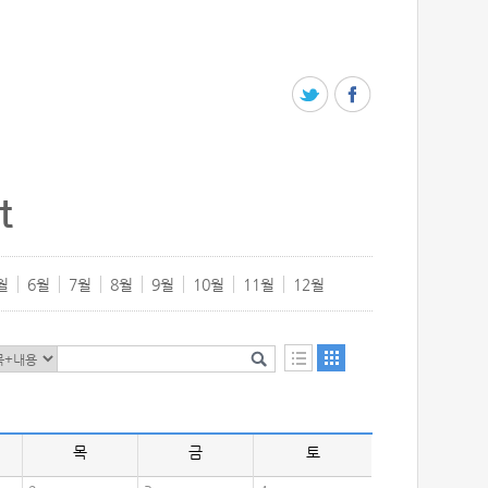
t
월
6월
7월
8월
9월
10월
11월
12월
목
금
토