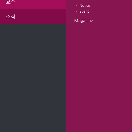
교수
Notice
Event
소식
Magazine