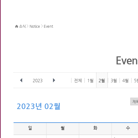
>
>
소식
Notice
Event
Even
2023
전체
1월
2월
3월
4월
5
2023년 02월
일
월
화
수