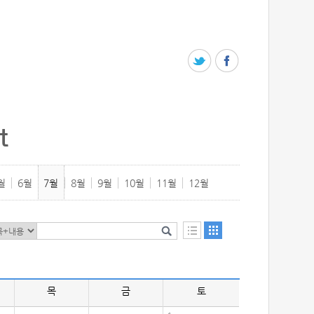
t
월
6월
7월
8월
9월
10월
11월
12월
목
금
토