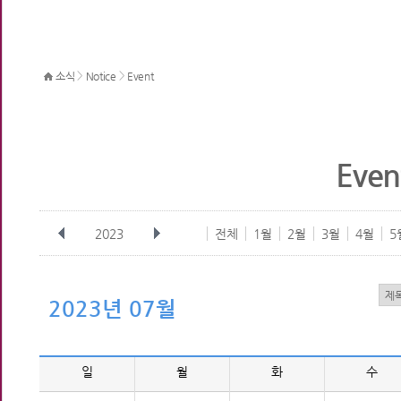
>
>
소식
Notice
Event
Even
2023
전체
1월
2월
3월
4월
5
2023년 07월
일
월
화
수