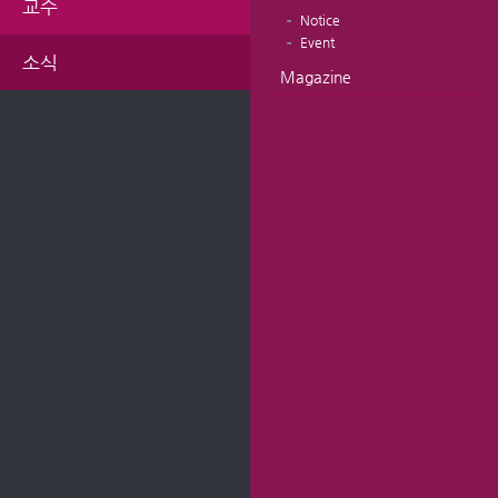
교수
Notice
Event
소식
Magazine