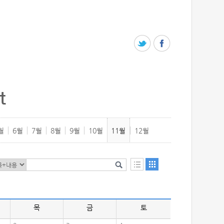
t
월
6월
7월
8월
9월
10월
11월
12월
목
금
토