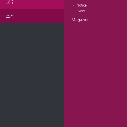
교수
Notice
Event
소식
Magazine