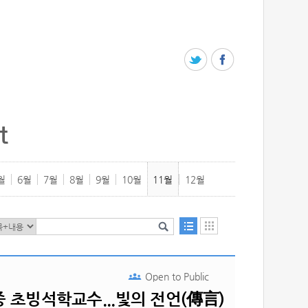
t
월
6월
7월
8월
9월
10월
11월
12월
Open to
Public
중 초빙석학교수...빛의 전언(傳言)