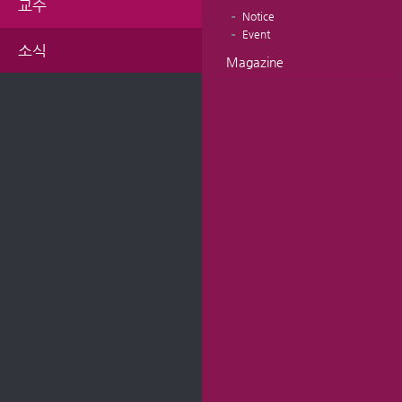
교수
Notice
Event
소식
Magazine