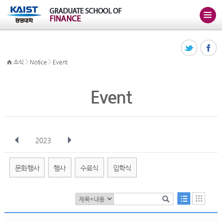
>
>
소식
Notice
Event
Event
2023
전체
1월
2월
3월
4월
5월
6월
7월
8월
9월
10월
문화행사
행사
수료식
입학식
11월
12월