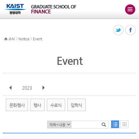
>
>
소식
Notice
Event
Event
2023
전체
1월
2월
3월
4월
5월
6월
7월
8월
9월
10월
문화행사
행사
수료식
입학식
11월
12월