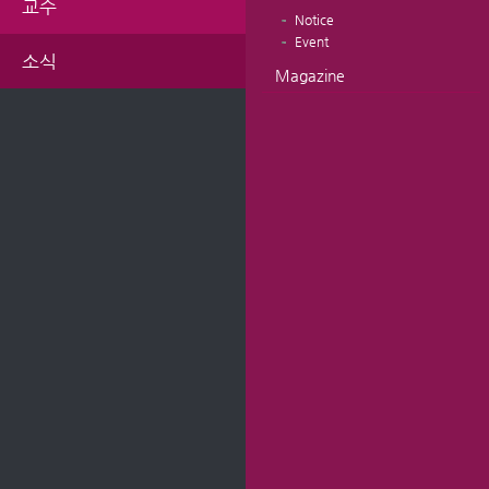
교수
Notice
Event
소식
Magazine