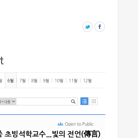
t
월
6월
7월
8월
9월
10월
11월
12월
Open to
Public
중 초빙석학교수...빛의 전언(傳言)