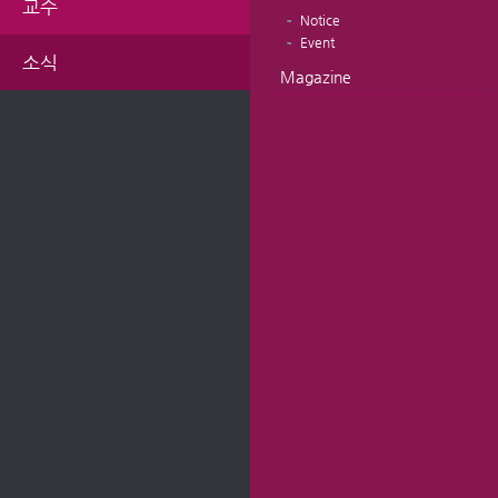
교수
Notice
Event
소식
Magazine