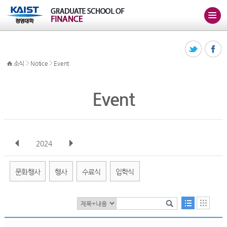
>
>
소식
Notice
Event
Event
2024
전체
1월
2월
3월
4월
5월
6월
7월
8월
9월
10월
문화행사
행사
수료식
입학식
11월
12월