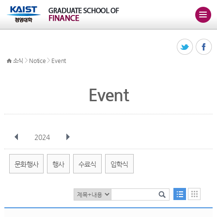
>
>
소식
Notice
Event
Event
2024
전체
1월
2월
3월
4월
5월
6월
7월
8월
9월
10월
문화행사
행사
수료식
입학식
11월
12월