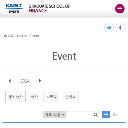
>
>
소식
Notice
Event
Event
2024
전체
1월
2월
3월
4월
5월
6월
7월
8월
9월
10월
문화행사
행사
수료식
입학식
11월
12월