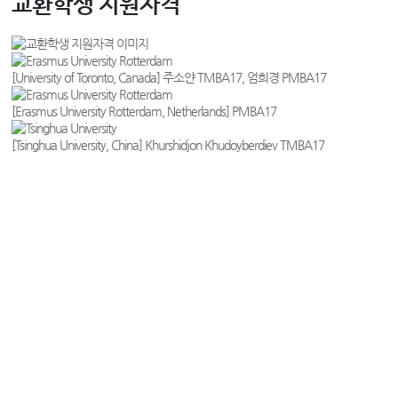
교환학생 지원자격
[University of Toronto, Canada] 주소얀 TMBA17, 엄희경 PMBA17
[Erasmus University Rotterdam, Netherlands] PMBA17
[Tsinghua University, China] Khurshidjon Khudoyberdiev TMBA17