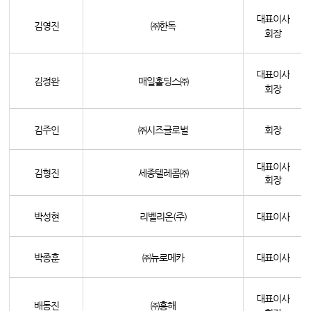
대표이사
김영진
㈜한독
회장
대표이사
김정완
매일홀딩스㈜
회장
김주인
㈜시즈글로벌
회장
대표이사
김형진
세종텔레콤㈜
회장
박성현
리벨리온(주)
대표이사
박종훈
㈜뉴로메카
대표이사
대표이사
배동진
㈜흥해