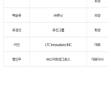
회장
백승욱
㈜루닛
의장
유경선
유진그룹
회장
이인
LTC Innovations INC
대표
형인우
㈜스마트앤그로스
대표이사