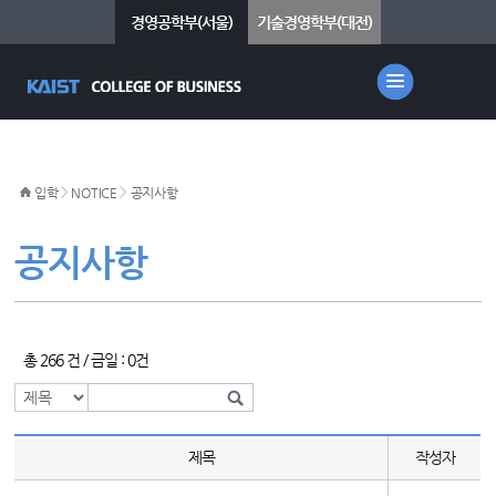
경영공학부(서울)
기술경영학부(대전)
>
>
입학
NOTICE
공지사항
공지사항
총 266 건 / 금일 : 0건
제목
작성자