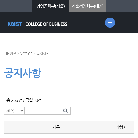
경영공학부(서울)
기술경영학부(대전)
>
>
입학
NOTICE
공지사항
공지사항
총 266 건 / 금일 : 0건
제목
작성자