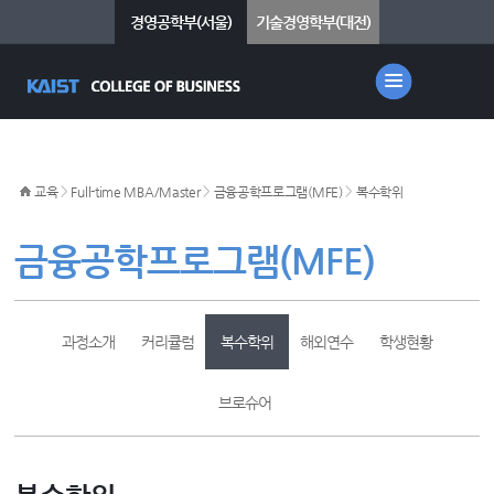
경영공학부(서울)
기술경영학부(대전)
>
>
>
교육
Full-time MBA/Master
금융공학프로그램(MFE)
복수학위
금융공학프로그램(MFE)
과정소개
커리큘럼
복수학위
해외연수
학생현황
브로슈어